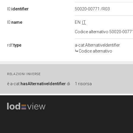
l0:
identifier
50020-00771 /R03
l0:
name
EN
IT
Codice alternativo 50020-0077
rdf:
type
a-cat:AlternativeIdentifier
Codice alternativo
RELAZIONI INVERSE
è
a-cat:
hasAlternativeIdentifier
di
1 risorsa