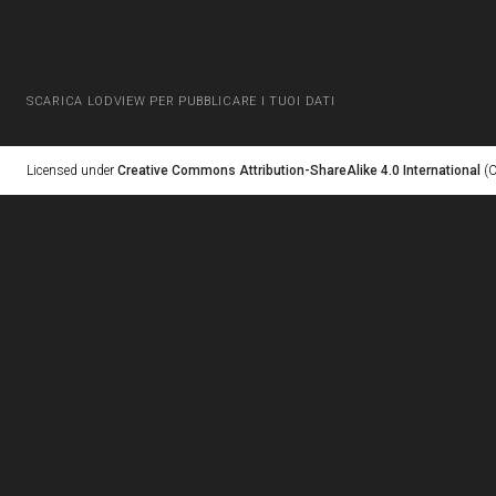
SCARICA LODVIEW PER PUBBLICARE I TUOI DATI
Licensed under
Creative Commons Attribution-ShareAlike 4.0 International
(C