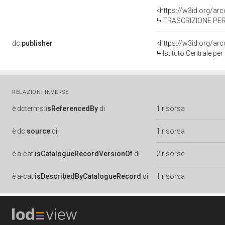
<https://w3id.org/a
TRASCRIZIONE PER 
dc:
publisher
<https://w3id.org/a
Istituto Centrale pe
RELAZIONI INVERSE
è
dcterms:
isReferencedBy
di
1 risorsa
è
dc:
source
di
1 risorsa
è
a-cat:
isCatalogueRecordVersionOf
di
2 risorse
è
a-cat:
isDescribedByCatalogueRecord
di
1 risorsa