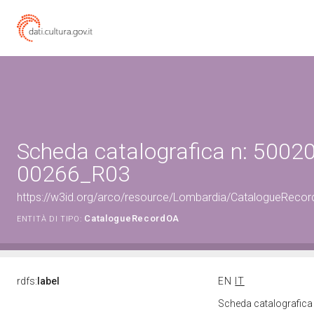
Scheda catalografica n: 50020
00266_R03
https://w3id.org/arco/resource/Lombardia/CatalogueRec
CatalogueRecordOA
ENTITÀ DI TIPO:
rdfs:
label
EN
IT
Scheda catalografic