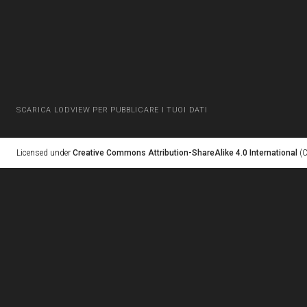
SCARICA LODVIEW PER PUBBLICARE I TUOI DATI
Licensed under
Creative Commons Attribution-ShareAlike 4.0 International
(C