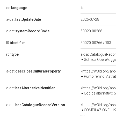
ita
dc:
language
a-cat:
lastUpdateDate
2026-07-28
a-cat:
systemRecordCode
50020-00266
l0:
identifier
50020-00266 /R03
rdf:
type
a-cat:CatalogueReco
Scheda Opere/oggett
a-cat:
describesCulturalProperty
<https://w3id.org/ar
Punto fermo, Astratt
a-cat:
hasAlternativeIdentifier
<https://w3id.org/ar
Codice alternativo
a-cat:
hasCatalogueRecordVersion
COMPILAZIONE - 1