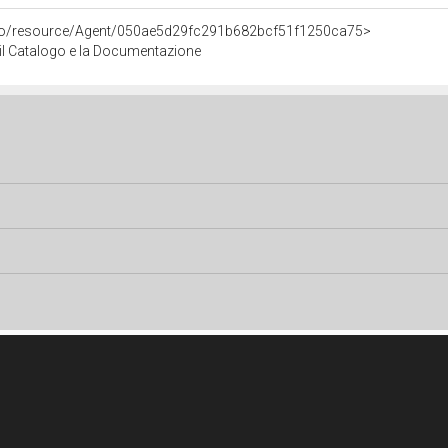
rco/resource/Agent/050ae5d29fc291b682bcf51f1250ca75>
r il Catalogo e la Documentazione