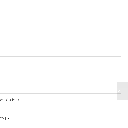
mpilation>
vm-1>