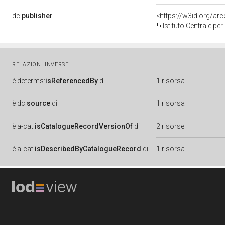
dc:
publisher
<https://w3id.org/a
Istituto Centrale pe
RELAZIONI INVERSE
è
dcterms:
isReferencedBy
di
1 risorsa
è
dc:
source
di
1 risorsa
è
a-cat:
isCatalogueRecordVersionOf
di
2 risorse
è
a-cat:
isDescribedByCatalogueRecord
di
1 risorsa