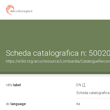
Scheda catalografica n: 500
https://w3id.org/arco/resource/Lombardia/CatalogueRec
rdfs:
label
EN
IT
Scheda catalografic
ita
dc:
language