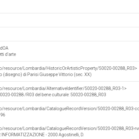
rdOA
i d'arte
co/resource/Lombardia/HistoricOrArtisticProperty/50020-00288_R03>
o (disegno) di Parisi Giuseppe Vittorio (sec. XX)
co/resource/Lombardia/AlternativeIdentifier/50020-00288_R03-1>
 50020-00288 /R03 del bene culturale: 50020-00288_R03
rco/resource/Lombardia/CatalogueRecordVersion/50020-00288_R03-co
996
rco/resource/Lombardia/CatalogueRecordVersion/50020-00288_R03-r
INFORMATIZZAZIONE - 2000 Agostinelli, D.