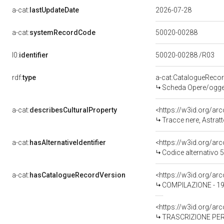
a-cat:
lastUpdateDate
2026-07-28
a-cat:
systemRecordCode
50020-00288
l0:
identifier
50020-00288 /R03
rdf:
type
a-cat:CatalogueReco
Scheda Opere/oggett
a-cat:
describesCulturalProperty
<https://w3id.org/ar
Tracce nere, Astratt
a-cat:
hasAlternativeIdentifier
<https://w3id.org/ar
Codice alternativo
a-cat:
hasCatalogueRecordVersion
<https://w3id.org/a
COMPILAZIONE - 1
<https://w3id.org/a
TRASCRIZIONE PER 