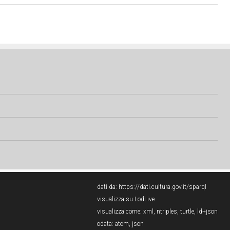
dati da:
https://dati.cultura.gov.it/sparql
visualizza su LodLive
visualizza come:
xml
,
ntriples
,
turtle
,
ld+json
odata:
atom
,
json