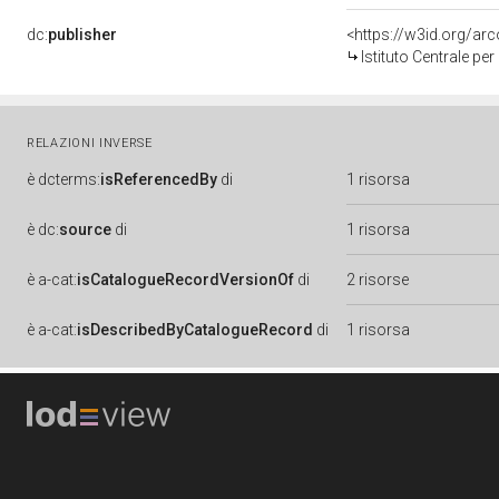
dc:
publisher
<https://w3id.org/a
Istituto Centrale pe
RELAZIONI INVERSE
è
dcterms:
isReferencedBy
di
1 risorsa
è
dc:
source
di
1 risorsa
è
a-cat:
isCatalogueRecordVersionOf
di
2 risorse
è
a-cat:
isDescribedByCatalogueRecord
di
1 risorsa