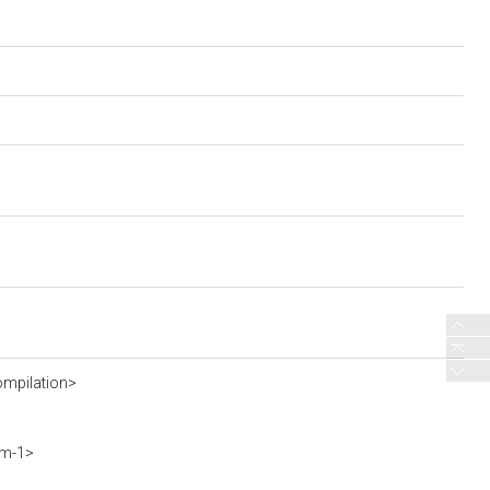
mpilation>
vm-1>