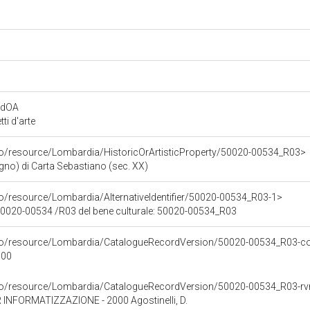
rdOA
i d'arte
co/resource/Lombardia/HistoricOrArtisticProperty/50020-00534_R03>
egno) di Carta Sebastiano (sec. XX)
co/resource/Lombardia/AlternativeIdentifier/50020-00534_R03-1>
 50020-00534 /R03 del bene culturale: 50020-00534_R03
rco/resource/Lombardia/CatalogueRecordVersion/50020-00534_R03-co
000
rco/resource/Lombardia/CatalogueRecordVersion/50020-00534_R03-r
INFORMATIZZAZIONE - 2000 Agostinelli, D.