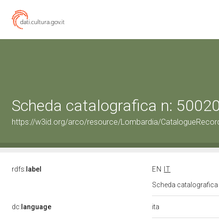
Scheda catalografica n: 500
https://w3id.org/arco/resource/Lombardia/CatalogueRec
rdfs:
label
EN
IT
Scheda catalografic
ita
dc:
language