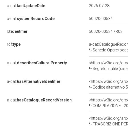
a-cat:
lastUpdateDate
2026-07-28
a-cat:
systemRecordCode
50020-00534
l0:
identifier
50020-00534 /R03
rdf:
type
a-cat:CatalogueReco
Scheda Opere/oggett
a-cat:
describesCulturalProperty
<https://w3id.org/ar
Segreto inutile (dis
a-cat:
hasAlternativeIdentifier
<https://w3id.org/ar
Codice alternativo
a-cat:
hasCatalogueRecordVersion
<https://w3id.org/a
COMPILAZIONE - 2
<https://w3id.org/a
TRASCRIZIONE PER 