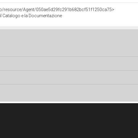
rco/resource/Agent/050ae5d29fc291b682bcf51f1250ca75>
r il Catalogo e la Documentazione