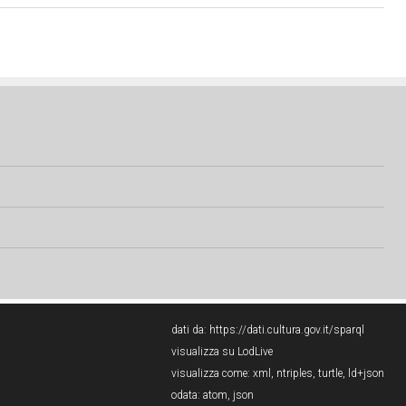
dati da:
https://dati.cultura.gov.it/sparql
visualizza su LodLive
visualizza come:
xml
,
ntriples
,
turtle
,
ld+json
odata:
atom
,
json