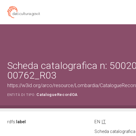
Scheda catalografica n: 50020
00762_R03
https://w3id.org/arco/resource/Lombardia/CatalogueRec
CatalogueRecordOA
ENTITÀ DI TIPO:
rdfs:
label
EN
IT
Scheda catalografic