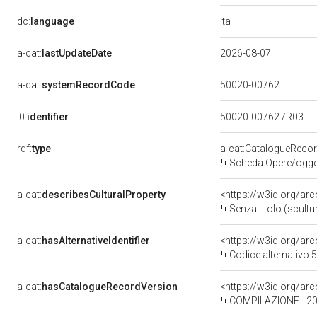
ita
dc:
language
a-cat:
lastUpdateDate
2026-08-07
a-cat:
systemRecordCode
50020-00762
l0:
identifier
50020-00762 /R03
rdf:
type
a-cat:CatalogueReco
Scheda Opere/oggett
a-cat:
describesCulturalProperty
<https://w3id.org/ar
Senza titolo (scultu
a-cat:
hasAlternativeIdentifier
<https://w3id.org/ar
Codice alternativo
a-cat:
hasCatalogueRecordVersion
COMPILAZIONE - 2