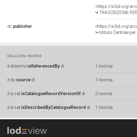
<https://w3id.org/a
TRASCRIZIONE PER 
dc:
publisher
<https://w3id.org/a
Istituto Centrale pe
RELAZIONI INVERSE
è
dcterms:
isReferencedBy
di
1 risorsa
è
dc:
source
di
1 risorsa
è
a-cat:
isCatalogueRecordVersionOf
di
2 risorse
è
a-cat:
isDescribedByCatalogueRecord
di
1 risorsa