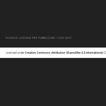
SCARICA LODVIEW PER PUBBLICARE I TUOI DATI
Licensed under
Creative Commons Attribution-ShareAlike 4.0 International
(C