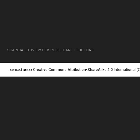
SCARICA LODVIEW PER PUBBLICARE I TUOI DATI
Licensed under
Creative Commons Attribution-ShareAlike 4.0 International
(C