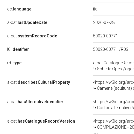
ita
dc:
language
a-cat:
lastUpdateDate
2026-07-28
a-cat:
systemRecordCode
50020-00771
l0:
identifier
50020-00771 /R03
rdf:
type
a-cat:CatalogueReco
Scheda Opere/oggett
a-cat:
describesCulturalProperty
<https://w3id.org/ar
Camene (scultura) di
a-cat:
hasAlternativeIdentifier
<https://w3id.org/ar
Codice alternativo
a-cat:
hasCatalogueRecordVersion
COMPILAZIONE - 2