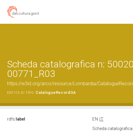
Scheda catalografica n: 50020
00771_R03
https://w3id.org/arco/resource/Lombardia/CatalogueRec
CatalogueRecordOA
ENTITÀ DI TIPO:
rdfs:
label
EN
IT
Scheda catalografic