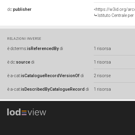
dc:
publisher
<https://w3id.org/a
Istituto Centrale pe
RELAZIONI INVERSE
è
dcterms:
isReferencedBy
di
1 risorsa
è
dc:
source
di
1 risorsa
è
a-cat:
isCatalogueRecordVersionOf
di
2 risorse
è
a-cat:
isDescribedByCatalogueRecord
di
1 risorsa