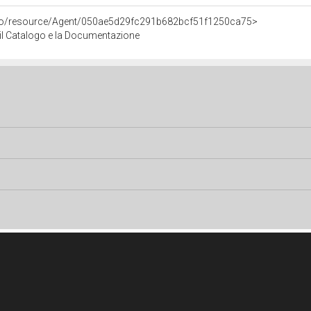
rco/resource/Agent/050ae5d29fc291b682bcf51f1250ca75>
r il Catalogo e la Documentazione