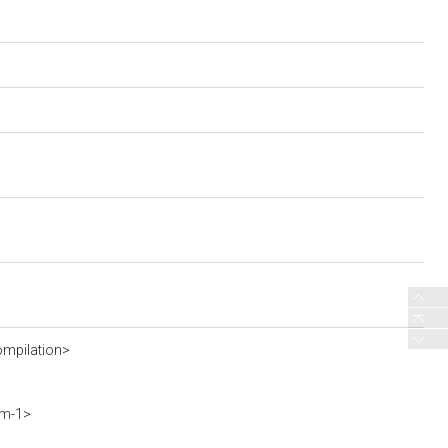
mpilation>
vm-1>