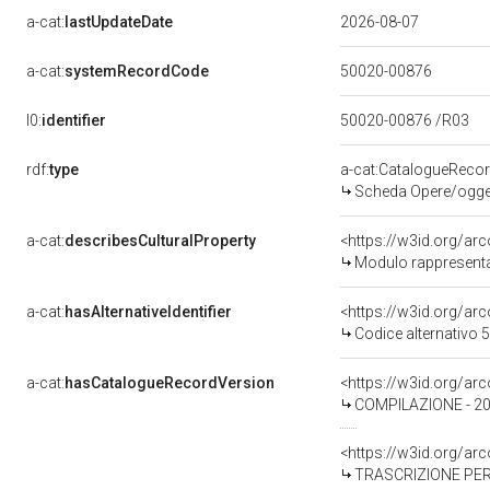
a-cat:
lastUpdateDate
2026-08-07
a-cat:
systemRecordCode
50020-00876
l0:
identifier
50020-00876 /R03
rdf:
type
a-cat:CatalogueReco
Scheda Opere/oggett
a-cat:
describesCulturalProperty
<https://w3id.org/ar
Modulo rappresentati
a-cat:
hasAlternativeIdentifier
<https://w3id.org/ar
Codice alternativo
a-cat:
hasCatalogueRecordVersion
<https://w3id.org/a
COMPILAZIONE - 2
<https://w3id.org/a
TRASCRIZIONE PER 