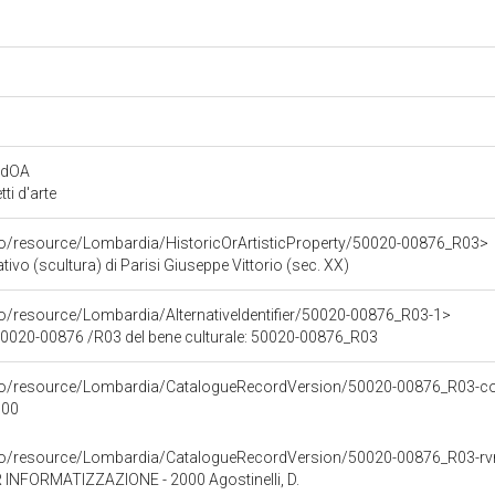
rdOA
i d'arte
co/resource/Lombardia/HistoricOrArtisticProperty/50020-00876_R03>
vo (scultura) di Parisi Giuseppe Vittorio (sec. XX)
co/resource/Lombardia/AlternativeIdentifier/50020-00876_R03-1>
 50020-00876 /R03 del bene culturale: 50020-00876_R03
rco/resource/Lombardia/CatalogueRecordVersion/50020-00876_R03-co
000
rco/resource/Lombardia/CatalogueRecordVersion/50020-00876_R03-r
INFORMATIZZAZIONE - 2000 Agostinelli, D.