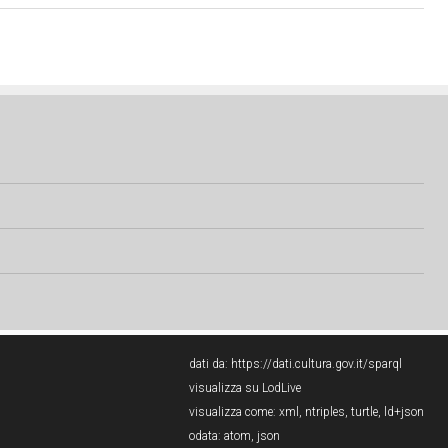
dati da:
https://dati.cultura.gov.it/sparql
visualizza su LodLive
visualizza come:
xml
,
ntriples
,
turtle
,
ld+json
odata:
atom
,
json