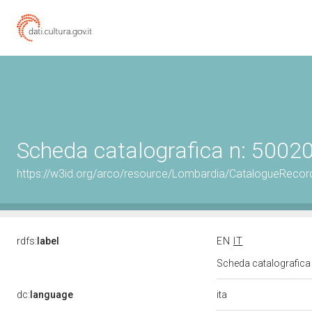
Scheda catalografica n: 500
https://w3id.org/arco/resource/Lombardia/CatalogueRec
rdfs:
label
EN
IT
Scheda catalografic
ita
dc:
language