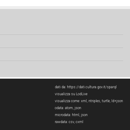
dati da:
https://dati.cultura.gov.it/sparql
visualizza su LodLive
visualizza come:
xml
,
ntriples
,
turtle
,
ld+json
odata:
atom
,
json
microdata:
html
,
json
rawdata:
csv
,
cxml