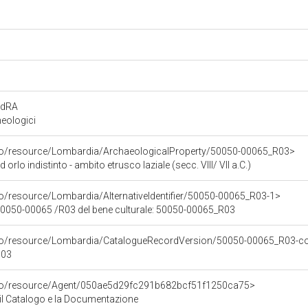
rdRA
eologici
rco/resource/Lombardia/ArchaeologicalProperty/50050-00065_R03>
orlo indistinto - ambito etrusco laziale (secc. VIII/ VII a.C.)
co/resource/Lombardia/AlternativeIdentifier/50050-00065_R03-1>
 50050-00065 /R03 del bene culturale: 50050-00065_R03
rco/resource/Lombardia/CatalogueRecordVersion/50050-00065_R03-co
003
rco/resource/Agent/050ae5d29fc291b682bcf51f1250ca75>
r il Catalogo e la Documentazione