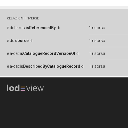
RELAZIONI INVERSE
è
dcterms:
isReferencedBy
di
1 risorsa
è
dc:
source
di
1 risorsa
è
a-cat:
isCatalogueRecordVersionOf
di
1 risorsa
è
a-cat:
isDescribedByCatalogueRecord
di
1 risorsa