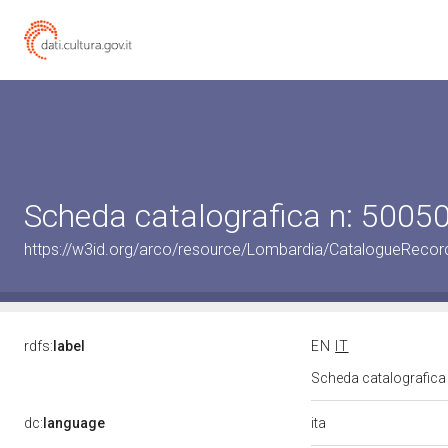
Scheda catalografica n: 500
https://w3id.org/arco/resource/Lombardia/CatalogueRec
rdfs:
label
EN
IT
Scheda catalografic
ita
dc:
language