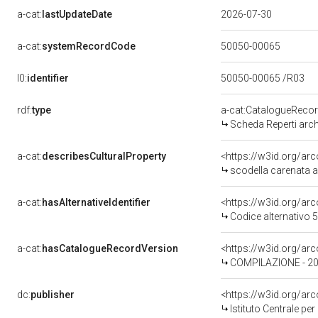
a-cat:
lastUpdateDate
2026-07-30
a-cat:
systemRecordCode
50050-00065
l0:
identifier
50050-00065 /R03
rdf:
type
a-cat:CatalogueReco
Scheda Reperti arch
a-cat:
describesCulturalProperty
<https://w3id.org/a
scodella carenata ad 
a-cat:
hasAlternativeIdentifier
<https://w3id.org/ar
Codice alternativo
a-cat:
hasCatalogueRecordVersion
<https://w3id.org/a
COMPILAZIONE - 2
dc:
publisher
<https://w3id.org/a
Istituto Centrale pe