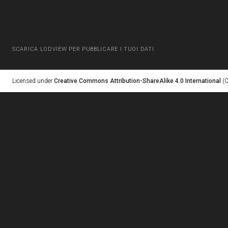
SCARICA LODVIEW PER PUBBLICARE I TUOI DATI
Licensed under
Creative Commons Attribution-ShareAlike 4.0 International
(C