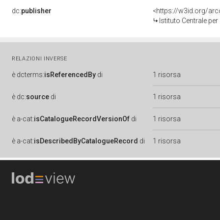
dc:
publisher
<https://w3id.org/a
Istituto Centrale pe
RELAZIONI INVERSE
è
dcterms:
isReferencedBy
di
1 risorsa
è
dc:
source
di
1 risorsa
è
a-cat:
isCatalogueRecordVersionOf
di
1 risorsa
è
a-cat:
isDescribedByCatalogueRecord
di
1 risorsa