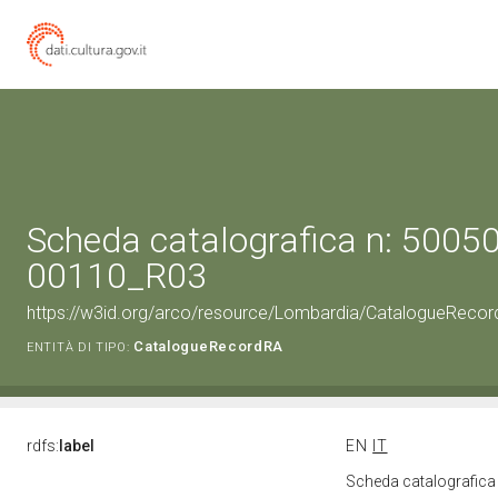
Scheda catalografica n: 50050
00110_R03
https://w3id.org/arco/resource/Lombardia/CatalogueRec
CatalogueRecordRA
ENTITÀ DI TIPO:
rdfs:
label
EN
IT
Scheda catalografic