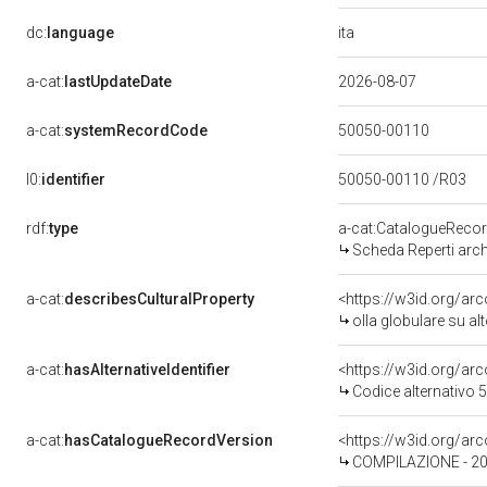
ita
dc:
language
a-cat:
lastUpdateDate
2026-08-07
a-cat:
systemRecordCode
50050-00110
l0:
identifier
50050-00110 /R03
rdf:
type
a-cat:CatalogueReco
Scheda Reperti arch
a-cat:
describesCulturalProperty
<https://w3id.org/a
olla globulare su al
a-cat:
hasAlternativeIdentifier
<https://w3id.org/ar
Codice alternativo
a-cat:
hasCatalogueRecordVersion
COMPILAZIONE - 2