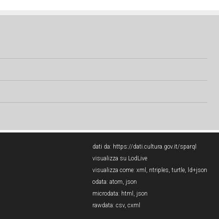
dati da:
https://dati.cultura.gov.it/sparql
visualizza su LodLive
visualizza come:
xml
,
ntriples
,
turtle
,
ld+json
odata:
atom
,
json
microdata:
html
,
json
rawdata:
csv
,
cxml