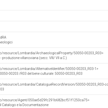
rdRA
eologici
rco/resource/Lombardia/ArchaeologicalProperty/50050-00203_R03>
 produzione villanoviana (secc. VIII/ VII a.C.)
co/resource/Lombardia/AlternativeIdentifier/50050-00203_R03-1>
 50050-00203 /R03 del bene culturale: 50050-00203_R03
rco/resource/Lombardia/CatalogueRecordVersion/50050-00203_R03-co
003
rco/resource/Agent/050ae5d29fc291b682bcf51f1250ca75>
r il Catalogo e la Documentazione