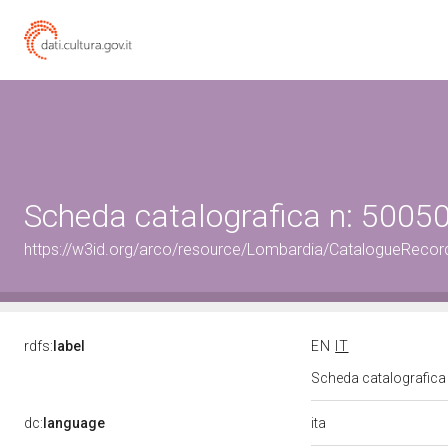
Scheda catalografica n: 500
https://w3id.org/arco/resource/Lombardia/CatalogueRec
rdfs:
label
EN
IT
Scheda catalografic
ita
dc:
language