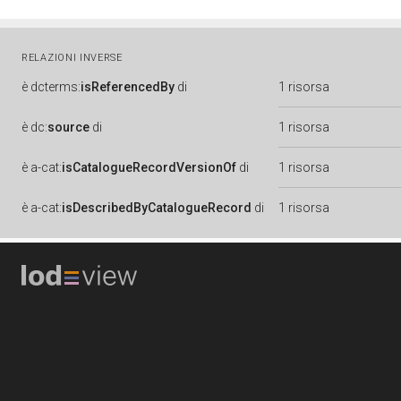
RELAZIONI INVERSE
è
dcterms:
isReferencedBy
di
1 risorsa
è
dc:
source
di
1 risorsa
è
a-cat:
isCatalogueRecordVersionOf
di
1 risorsa
è
a-cat:
isDescribedByCatalogueRecord
di
1 risorsa