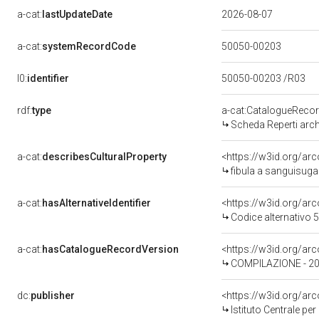
a-cat:
lastUpdateDate
2026-08-07
a-cat:
systemRecordCode
50050-00203
l0:
identifier
50050-00203 /R03
rdf:
type
a-cat:CatalogueReco
Scheda Reperti arch
a-cat:
describesCulturalProperty
<https://w3id.org/a
fibula a sanguisuga -
a-cat:
hasAlternativeIdentifier
<https://w3id.org/ar
Codice alternativo
a-cat:
hasCatalogueRecordVersion
<https://w3id.org/a
COMPILAZIONE - 2
dc:
publisher
<https://w3id.org/a
Istituto Centrale pe