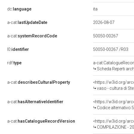
ita
dc:
language
a-cat:
lastUpdateDate
2026-08-07
a-cat:
systemRecordCode
50050-00267
l0:
identifier
50050-00267 /R03
rdf:
type
a-cat:CatalogueReco
Scheda Reperti arch
a-cat:
describesCulturalProperty
<https://w3id.org/a
vaso - cultura di Sten
a-cat:
hasAlternativeIdentifier
<https://w3id.org/ar
Codice alternativo
a-cat:
hasCatalogueRecordVersion
COMPILAZIONE - 2