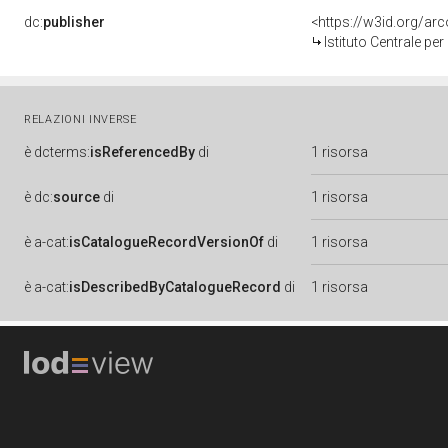
dc:
publisher
<https://w3id.org/a
Istituto Centrale pe
RELAZIONI INVERSE
è
dcterms:
isReferencedBy
di
1 risorsa
è
dc:
source
di
1 risorsa
è
a-cat:
isCatalogueRecordVersionOf
di
1 risorsa
è
a-cat:
isDescribedByCatalogueRecord
di
1 risorsa