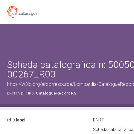
Scheda catalografica n: 50050
00267_R03
https://w3id.org/arco/resource/Lombardia/CatalogueRec
CatalogueRecordRA
ENTITÀ DI TIPO:
rdfs:
label
EN
IT
Scheda catalografic