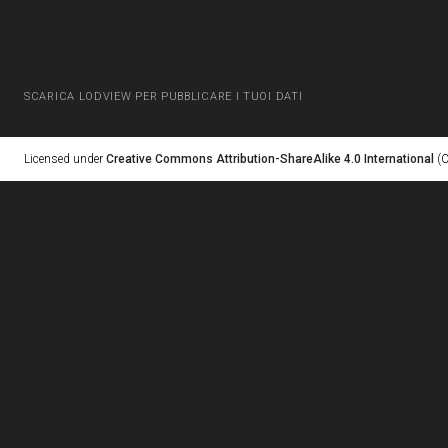
SCARICA LODVIEW PER PUBBLICARE I TUOI DATI
Licensed under
Creative Commons Attribution-ShareAlike 4.0 International
(C