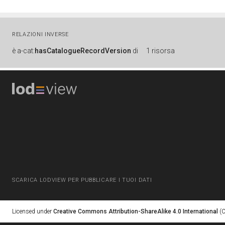
RELAZIONI INVERSE
è
a-cat:
hasCatalogueRecordVersion
di
1 risorsa
SCARICA LODVIEW PER PUBBLICARE I TUOI DATI
Licensed under
Creative Commons Attribution-ShareAlike 4.0 International
(C