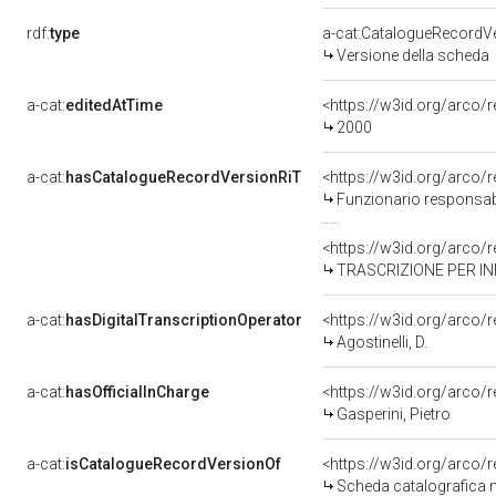
rdf:
type
a-cat:CatalogueRecordV
Versione della scheda
a-cat:
editedAtTime
<https://w3id.org/arco
2000
a-cat:
hasCatalogueRecordVersionRiT
Funzionario responsabi
TRASCRIZIONE PER INF
a-cat:
hasDigitalTranscriptionOperator
<https://w3id.org/arc
Agostinelli, D.
a-cat:
hasOfficialInCharge
<https://w3id.org/arc
Gasperini, Pietro
a-cat:
isCatalogueRecordVersionOf
<https://w3id.org/arco
Scheda catalografica 