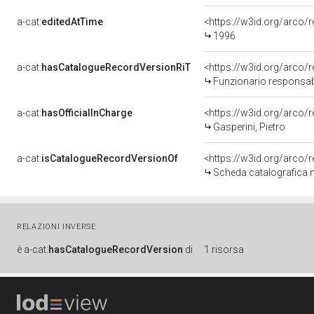
a-cat:
editedAtTime
<https://w3id.org/arco
1996
a-cat:
hasCatalogueRecordVersionRiT
Funzionario responsabi
a-cat:
hasOfficialInCharge
<https://w3id.org/arc
Gasperini, Pietro
a-cat:
isCatalogueRecordVersionOf
<https://w3id.org/arco
Scheda catalografica 
RELAZIONI INVERSE
è
a-cat:
hasCatalogueRecordVersion
di
1 risorsa