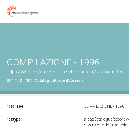
COMPILAZIONE - 1996
https://w3id.org/arco/resource/Lombardia/CatalogueReco
CatalogueRecordVersion
ENTITÀ DI TIPO:
rdfs:
label
COMPILAZIONE - 1996
rdf:
type
a-cat:CatalogueRecordV
Versione della scheda