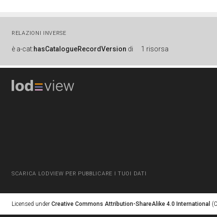
RELAZIONI INVERSE
è
a-cat:
hasCatalogueRecordVersion
di
1 risorsa
SCARICA LODVIEW PER PUBBLICARE I TUOI DATI
Licensed under
Creative Commons Attribution-ShareAlike 4.0 International
(C