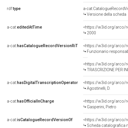
rdf:
type
a-cat:CatalogueRecordV
Versione della scheda
a-cat:
editedAtTime
<https://w3id.org/arco
2000
a-cat:
hasCatalogueRecordVersionRiT
Funzionario responsabi
TRASCRIZIONE PER INF
a-cat:
hasDigitalTranscriptionOperator
<https://w3id.org/arc
Agostinelli, D.
a-cat:
hasOfficialInCharge
<https://w3id.org/arc
Gasperini, Pietro
a-cat:
isCatalogueRecordVersionOf
<https://w3id.org/arco
Scheda catalografica 