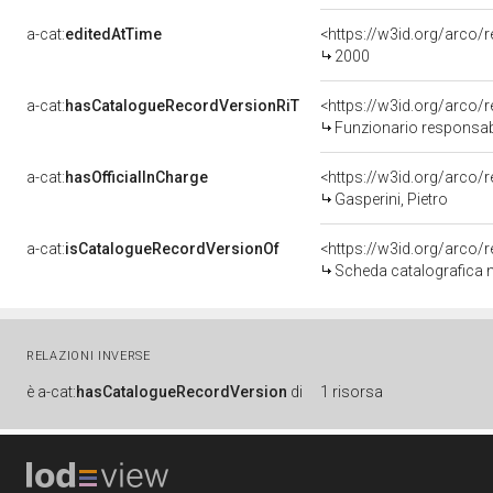
a-cat:
editedAtTime
<https://w3id.org/arco
2000
a-cat:
hasCatalogueRecordVersionRiT
Funzionario responsabi
a-cat:
hasOfficialInCharge
<https://w3id.org/arc
Gasperini, Pietro
a-cat:
isCatalogueRecordVersionOf
<https://w3id.org/arco
Scheda catalografica 
RELAZIONI INVERSE
è
a-cat:
hasCatalogueRecordVersion
di
1 risorsa