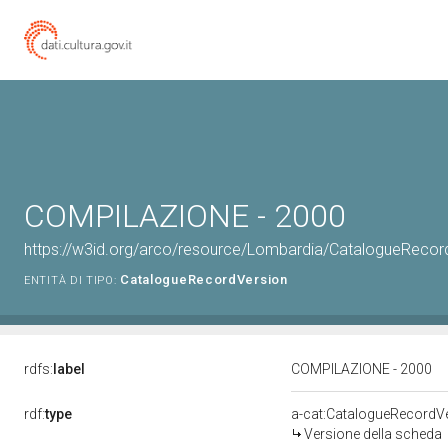
COMPILAZIONE - 2000
https://w3id.org/arco/resource/Lombardia/CatalogueReco
CatalogueRecordVersion
ENTITÀ DI TIPO:
rdfs:
label
COMPILAZIONE - 2000
rdf:
type
a-cat:CatalogueRecordV
Versione della scheda