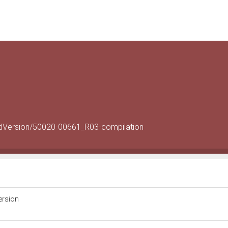
rdVersion/50020-00661_R03-compilation
ersion