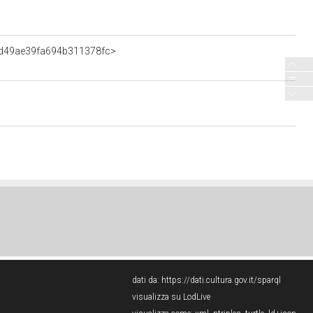
75d49ae39fa694b311378fc>
dati da:
https://dati.cultura.gov.it/sparql
visualizza su LodLive