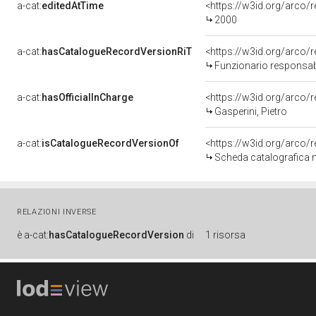
a-cat:
editedAtTime
<https://w3id.org/arco
2000
a-cat:
hasCatalogueRecordVersionRiT
<https://w3id.org/arc
Funzionario responsabi
a-cat:
hasOfficialInCharge
<https://w3id.org/arc
Gasperini, Pietro
a-cat:
isCatalogueRecordVersionOf
<https://w3id.org/arco
Scheda catalografica 
RELAZIONI INVERSE
è
a-cat:
hasCatalogueRecordVersion
di
1 risorsa