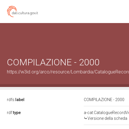
COMPILAZIONE - 2000
https://w3id.org/arco/resource/Lombardia/CatalogueReco
rdfs:
label
COMPILAZIONE - 2000
rdf:
type
a-cat:CatalogueRecordV
Versione della scheda