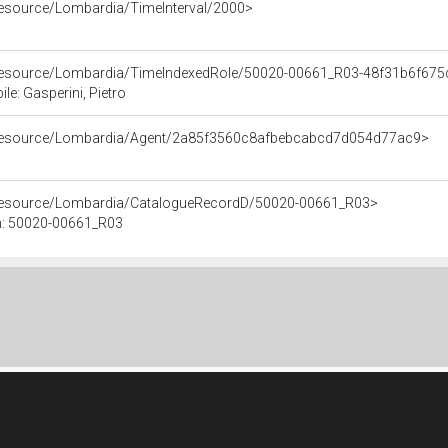
/resource/Lombardia/TimeInterval/2000>
o/resource/Lombardia/TimeIndexedRole/50020-00661_R03-48f31b6f6
le: Gasperini, Pietro
o/resource/Lombardia/Agent/2a85f3560c8afbebcabcd7d054d77ac9>
/resource/Lombardia/CatalogueRecordD/50020-00661_R03>
n: 50020-00661_R03