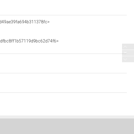
75d49ae39fa694b311378fc>
4adfbc8ff1b57119d9bc62d74f6>