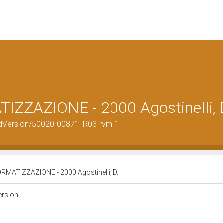
ZAZIONE - 2000 Agostinelli, 
rdVersion/50020-00871_R03-rvm-1
MATIZZAZIONE - 2000 Agostinelli, D.
ersion