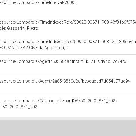
/resource/Lombardia/TimeInterval/2000>
o/resource/Lombardia/TimeIndexedRole/50020-00871_R03-48f31b6f6
le: Gasperini, Pietro
o/resource/Lombardia/TimeIndexedRole/50020-00871_R03-rvm-80568
ORMATIZZAZIONE da Agostinelli, D.
o/resource/Lombardia/Agent/805684adfbc8ff1b57119d9bc62d74f6>
o/resource/Lombardia/Agent/2a85f3560c8afbebcabcd7d054d77ac9>
o/resource/Lombardia/CatalogueRecordOA/50020-00871_R03>
n: 50020-00871_R03