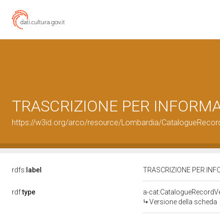
TRASCRIZIONE PER INFORMATIZ
https://w3id.org/arco/resource/Lombardia/CatalogueReco
rdfs:
label
TRASCRIZIONE PER INFOR
rdf:
type
a-cat:CatalogueRecordV
Versione della scheda