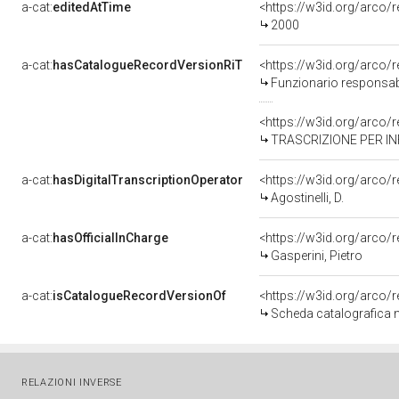
a-cat:
editedAtTime
<https://w3id.org/arco
2000
a-cat:
hasCatalogueRecordVersionRiT
<https://w3id.org/arc
Funzionario responsabi
<https://w3id.org/arc
TRASCRIZIONE PER INF
a-cat:
hasDigitalTranscriptionOperator
<https://w3id.org/arc
Agostinelli, D.
a-cat:
hasOfficialInCharge
<https://w3id.org/arc
Gasperini, Pietro
a-cat:
isCatalogueRecordVersionOf
<https://w3id.org/arc
Scheda catalografica 
RELAZIONI INVERSE