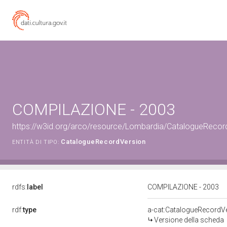
COMPILAZIONE - 2003
https://w3id.org/arco/resource/Lombardia/CatalogueReco
CatalogueRecordVersion
ENTITÀ DI TIPO:
rdfs:
label
COMPILAZIONE - 2003
rdf:
type
a-cat:CatalogueRecordV
Versione della scheda