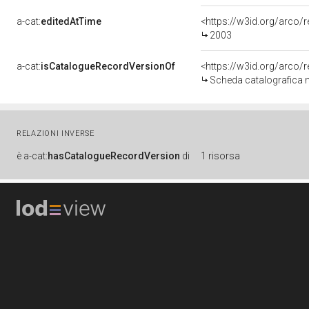
a-cat:
editedAtTime
<https://w3id.org/arco
2003
a-cat:
isCatalogueRecordVersionOf
<https://w3id.org/arc
Scheda catalografica 
RELAZIONI INVERSE
è
a-cat:
hasCatalogueRecordVersion
di
1 risorsa