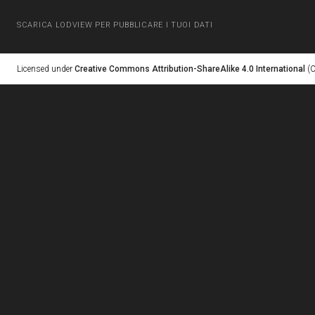
SCARICA LODVIEW PER PUBBLICARE I TUOI DATI
Licensed under
Creative Commons Attribution-ShareAlike 4.0 International
(C