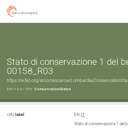
Stato di conservazione 1 del 
00158_R03
https://w3id.org/arco/resource/Lombardia/ConservationSt
ConservationStatus
ENTITÀ DI TIPO:
rdfs:
label
EN
IT
Stato di conservazione 1 del