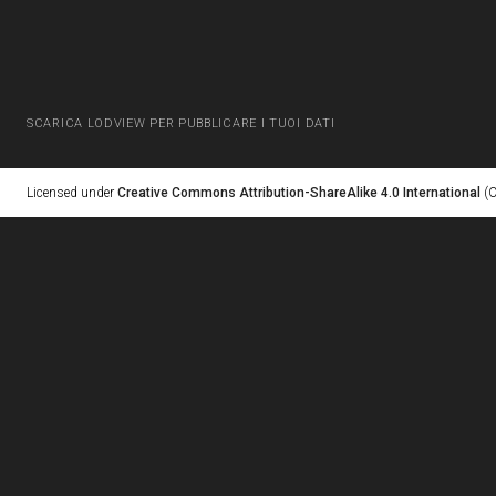
SCARICA LODVIEW PER PUBBLICARE I TUOI DATI
Licensed under
Creative Commons Attribution-ShareAlike 4.0 International
(C