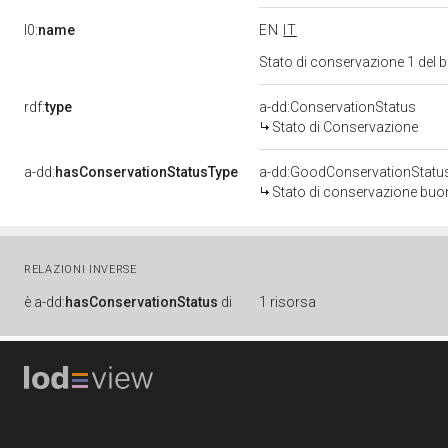
l0:
name
EN
IT
Stato di conservazione 1 del
rdf:
type
a-dd:ConservationStatus
Stato di Conservazione
a-dd:
hasConservationStatusType
a-dd:GoodConservationStatu
Stato di conservazione bu
RELAZIONI INVERSE
è
a-dd:
hasConservationStatus
di
1 risorsa