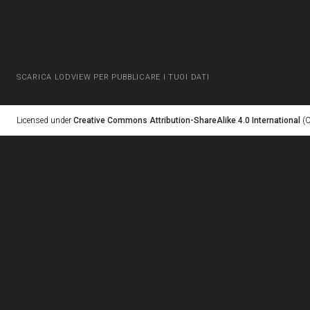
SCARICA LODVIEW PER PUBBLICARE I TUOI DATI
Licensed under
Creative Commons Attribution-ShareAlike 4.0 International
(C