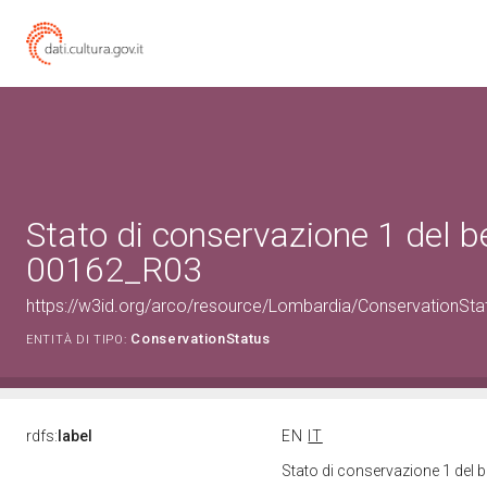
Stato di conservazione 1 del 
00162_R03
https://w3id.org/arco/resource/Lombardia/ConservationSt
ConservationStatus
ENTITÀ DI TIPO:
rdfs:
label
EN
IT
Stato di conservazione 1 del