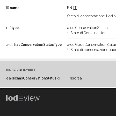
l0:
name
EN
IT
Stato di conservazione 1 del
rdf:
type
a-dd:ConservationStatus
Stato di Conservazione
a-dd:
hasConservationStatusType
a-dd:GoodConservationStatu
Stato di conservazione bu
RELAZIONI INVERSE
è
a-dd:
hasConservationStatus
di
1 risorsa