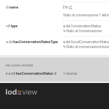
l0:
name
EN
IT
Stato di conservazione 1 del
rdf:
type
a-dd:ConservationStatus
Stato di Conservazione
a-dd:
hasConservationStatusType
a-dd:GoodConservationStatu
Stato di conservazione bu
RELAZIONI INVERSE
è
a-dd:
hasConservationStatus
di
1 risorsa