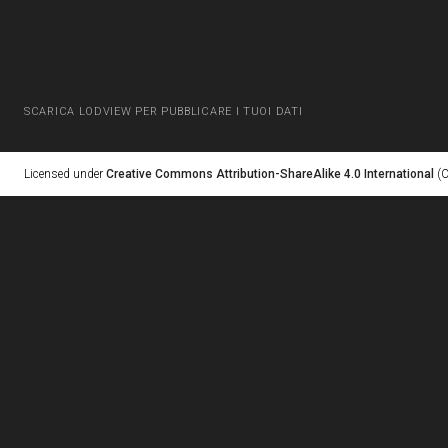
SCARICA LODVIEW PER PUBBLICARE I TUOI DATI
Licensed under
Creative Commons Attribution-ShareAlike 4.0 International
(C