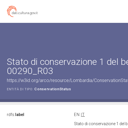
Stato di conservazione 1 del 
00290_R03
https://w3id.org/arco/resource/Lombardia/ConservationSt
ConservationStatus
ENTITÀ DI TIPO:
rdfs:
label
EN
IT
Stato di conservazione 1 del