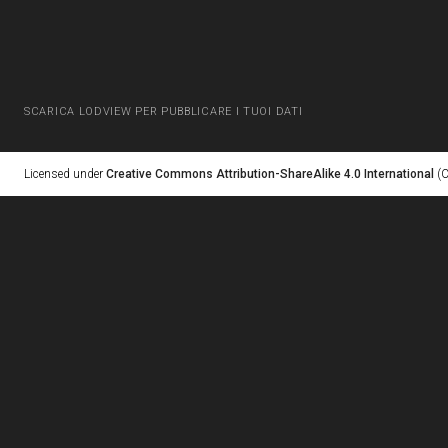
SCARICA LODVIEW PER PUBBLICARE I TUOI DATI
Licensed under
Creative Commons Attribution-ShareAlike 4.0 International
(C