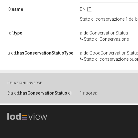
l0:
name
EN
IT
Stato di conservazione 1 del
rdf:
type
a-dd:ConservationStatus
Stato di Conservazione
a-dd:
hasConservationStatusType
a-dd:GoodConservationStatu
Stato di conservazione bu
RELAZIONI INVERSE
è
a-dd:
hasConservationStatus
di
1 risorsa