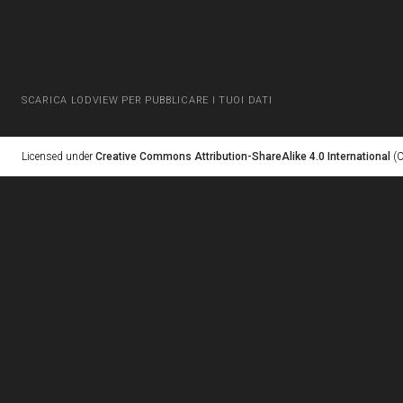
SCARICA LODVIEW PER PUBBLICARE I TUOI DATI
Licensed under
Creative Commons Attribution-ShareAlike 4.0 International
(C