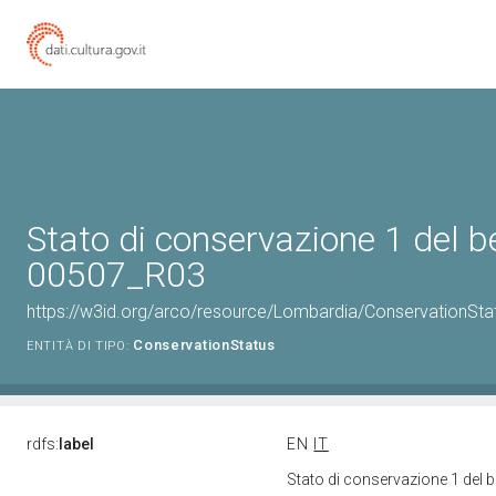
Stato di conservazione 1 del 
00507_R03
https://w3id.org/arco/resource/Lombardia/ConservationSt
ConservationStatus
ENTITÀ DI TIPO:
rdfs:
label
EN
IT
Stato di conservazione 1 del