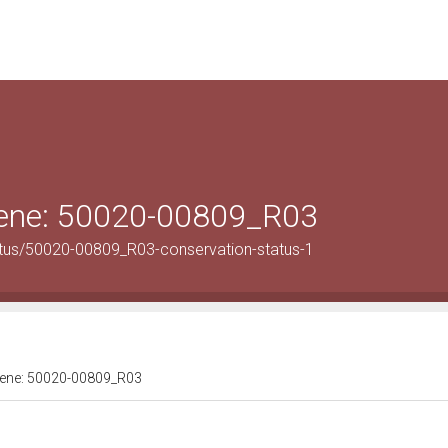
 bene: 50020-00809_R03
atus/50020-00809_R03-conservation-status-1
 bene: 50020-00809_R03