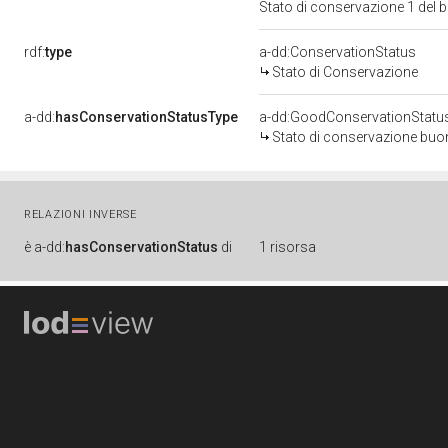
Stato di conservazione 1 del
rdf:
type
a-dd:ConservationStatus
Stato di Conservazione
a-dd:
hasConservationStatusType
a-dd:GoodConservationStatu
Stato di conservazione bu
RELAZIONI INVERSE
è
a-dd:
hasConservationStatus
di
1 risorsa