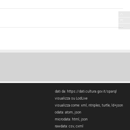
dati da:
https://dati.cultura.gov.it/sparql
visualizza su LodLive
visualizza come:
xml
,
ntriples
,
turtle
,
ld+json
odata:
atom
,
json
microdata:
html
,
json
rawdata:
csv
,
cxml