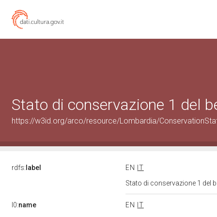
Stato di conservazione 1 del
https://w3id.org/arco/resource/Lombardia/ConservationSt
rdfs:
label
EN
IT
Stato di conservazione 1 del
l0:
name
EN
IT