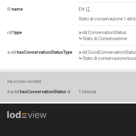
l0:
name
EN
IT
Stato di conservazione 1 del
rdf:
type
a-dd:ConservationStatus
Stato di Conservazione
a-dd:
hasConservationStatusType
a-dd:GoodConservationStatu
Stato di conservazione bu
RELAZIONI INVERSE
è
a-dd:
hasConservationStatus
di
1 risorsa