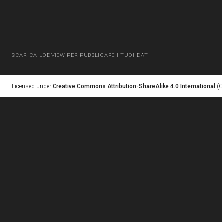
SCARICA LODVIEW PER PUBBLICARE I TUOI DATI
Licensed under
Creative Commons Attribution-ShareAlike 4.0 International
(C