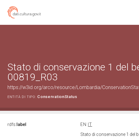
Stato di conservazione 1 del 
00819_R03
https://w3id.org/arco/resource/Lombardia/ConservationSt
ConservationStatus
ENTITÀ DI TIPO:
rdfs:
label
EN
IT
Stato di conservazione 1 del