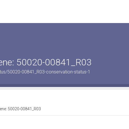
 bene: 50020-00841_R03
atus/50020-00841_R03-conservation-status-1
 bene: 50020-00841_R03