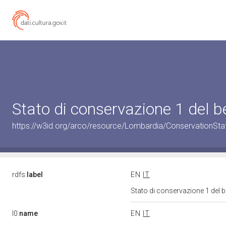
Stato di conservazione 1 del
https://w3id.org/arco/resource/Lombardia/ConservationSt
rdfs:
label
EN
IT
Stato di conservazione 1 del
l0:
name
EN
IT