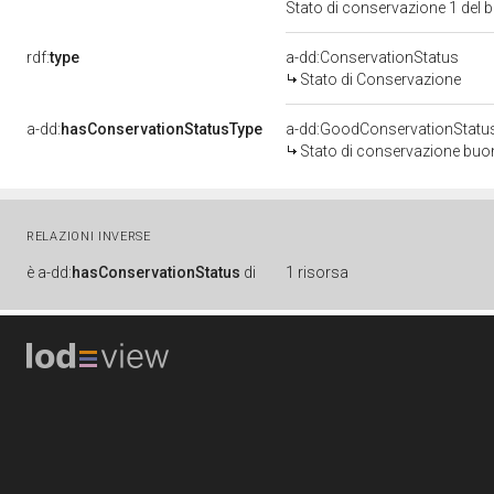
Stato di conservazione 1 del
rdf:
type
a-dd:ConservationStatus
Stato di Conservazione
a-dd:
hasConservationStatusType
a-dd:GoodConservationStatu
Stato di conservazione bu
RELAZIONI INVERSE
è
a-dd:
hasConservationStatus
di
1 risorsa