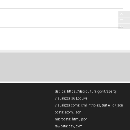
dati da:
https://dati.cultura.gov.it/sparql
visualizza su LodLive
visualizza come:
xml
,
ntriples
,
turtle
,
ld+json
odata:
atom
,
json
microdata:
html
,
json
rawdata:
csv
,
cxml