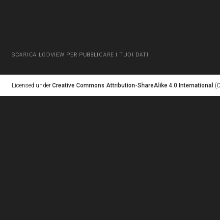
SCARICA LODVIEW PER PUBBLICARE I TUOI DATI
Licensed under
Creative Commons Attribution-ShareAlike 4.0 International
(C