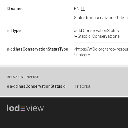
l0:
name
EN
IT
Stato di conservazione 1 del
rdf:
type
a-dd:ConservationStatus
Stato di Conservazione
a-dd:
hasConservationStatusType
<https://w3id.org/arco/reso
integro
RELAZIONI INVERSE
è
a-dd:
hasConservationStatus
di
1 risorsa