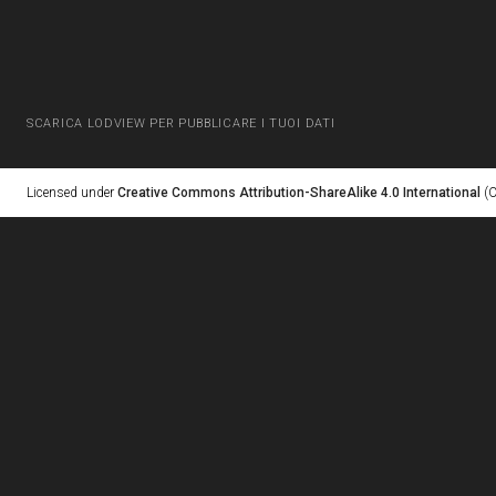
SCARICA LODVIEW PER PUBBLICARE I TUOI DATI
Licensed under
Creative Commons Attribution-ShareAlike 4.0 International
(C