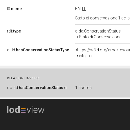
l0:
name
EN
IT
Stato di conservazione 1 del
rdf:
type
a-dd:ConservationStatus
Stato di Conservazione
a-dd:
hasConservationStatusType
<https://w3id.org/arco/reso
integro
RELAZIONI INVERSE
è
a-dd:
hasConservationStatus
di
1 risorsa