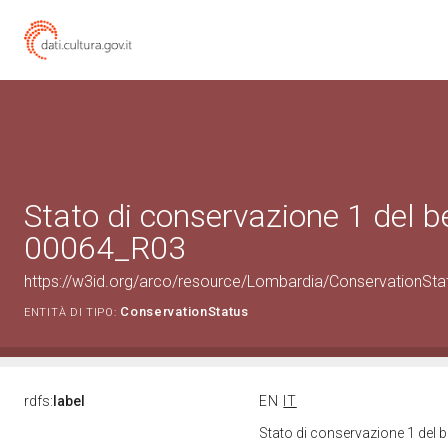
Stato di conservazione 1 del 
00064_R03
https://w3id.org/arco/resource/Lombardia/ConservationSt
ConservationStatus
ENTITÀ DI TIPO:
rdfs:
label
EN
IT
Stato di conservazione 1 del