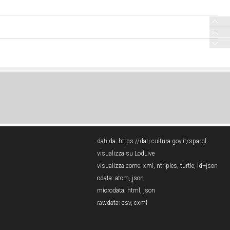
dati da:
https://dati.cultura.gov.it/sparql
visualizza su LodLive
visualizza come:
xml
,
ntriples
,
turtle
,
ld+json
odata:
atom
,
json
microdata:
html
,
json
rawdata:
csv
,
cxml