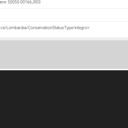
 bene: 50050-00166_R03
urce/Lombardia/ConservationStatusType/integro>