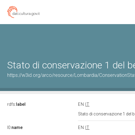
Stato di conservazione 1 del
https://w3id.org/arco/resource/Lombardia/ConservationSt
rdfs:
label
EN
IT
Stato di conservazione 1 del
l0:
name
EN
IT