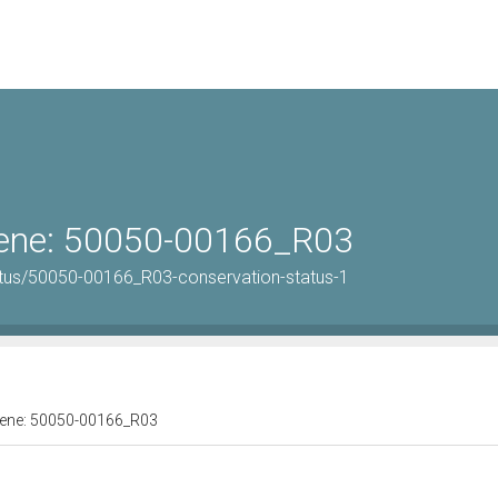
 bene: 50050-00166_R03
atus/50050-00166_R03-conservation-status-1
 bene: 50050-00166_R03