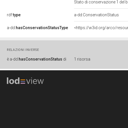
Stato di conservazione 1 del
rdf:
type
a-dd:ConservationStatus
a-dd:
hasConservationStatusType
<https://w3id.org/arco/reso
RELAZIONI INVERSE
è
a-dd:
hasConservationStatus
di
1 risorsa