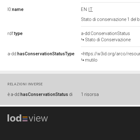
l0:
name
EN
IT
Stato di conservazione 1 del
rdf:
type
a-dd:ConservationStatus
Stato di Conservazione
a-dd:
hasConservationStatusType
<https://w3id.org/arco/reso
mutilo
RELAZIONI INVERSE
è
a-dd:
hasConservationStatus
di
1 risorsa