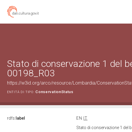
Stato di conservazione 1 del 
00198_R03
https://w3id.org/arco/resource/Lombardia/ConservationSt
ConservationStatus
ENTITÀ DI TIPO:
rdfs:
label
EN
IT
Stato di conservazione 1 del