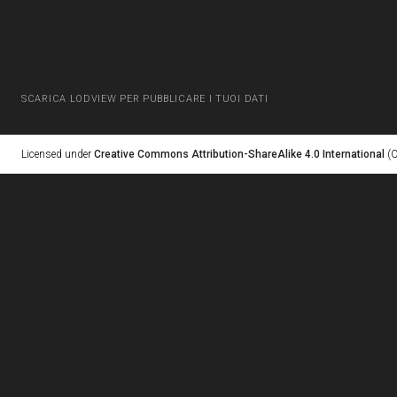
SCARICA LODVIEW PER PUBBLICARE I TUOI DATI
Licensed under
Creative Commons Attribution-ShareAlike 4.0 International
(C