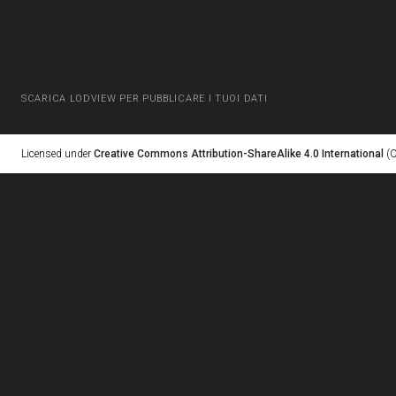
SCARICA LODVIEW PER PUBBLICARE I TUOI DATI
Licensed under
Creative Commons Attribution-ShareAlike 4.0 International
(C