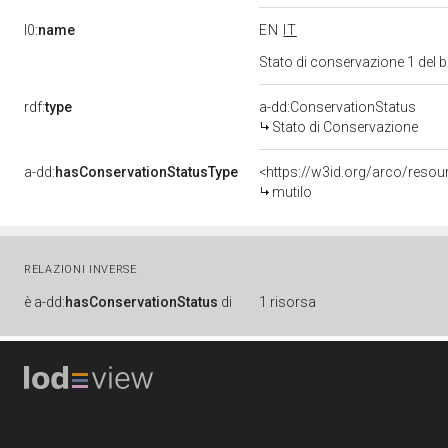
l0:
name
EN
IT
Stato di conservazione 1 del
rdf:
type
a-dd:ConservationStatus
Stato di Conservazione
a-dd:
hasConservationStatusType
<https://w3id.org/arco/reso
mutilo
RELAZIONI INVERSE
è
a-dd:
hasConservationStatus
di
1 risorsa