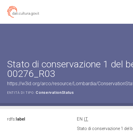
Stato di conservazione 1 del 
00276_R03
https://w3id.org/arco/resource/Lombardia/ConservationSt
ConservationStatus
ENTITÀ DI TIPO:
rdfs:
label
EN
IT
Stato di conservazione 1 del