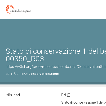
Stato di conservazione 1 del 
00350_R03
https://w3id.org/arco/resource/Lombardia/ConservationSt
ConservationStatus
ENTITÀ DI TIPO:
rdfs:
label
EN
IT
Stato di conservazione 1 del