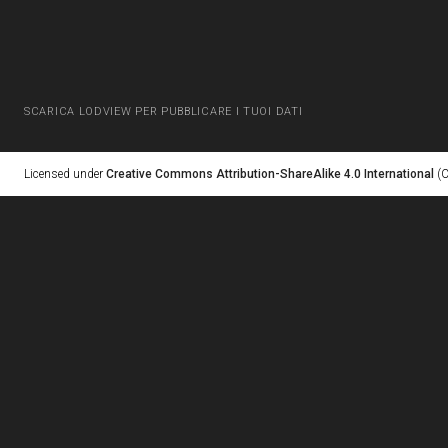
SCARICA LODVIEW PER PUBBLICARE I TUOI DATI
Licensed under
Creative Commons Attribution-ShareAlike 4.0 International
(C