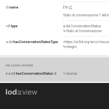
l0:
name
EN
IT
Stato di conservazione 1 del
rdf:
type
a-dd:ConservationStatus
Stato di Conservazione
a-dd:
hasConservationStatusType
<https://w3id.org/arco/reso
integro
RELAZIONI INVERSE
è
a-dd:
hasConservationStatus
di
1 risorsa