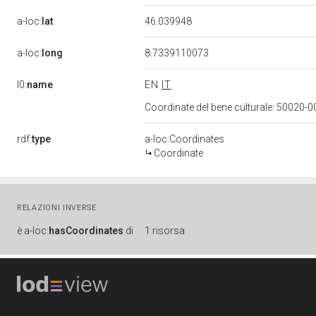
a-loc:
lat
46.039948
a-loc:
long
8.7339110073
l0:
name
EN
IT
Coordinate del bene culturale: 50020
rdf:
type
a-loc:Coordinates
Coordinate
RELAZIONI INVERSE
è
a-loc:
hasCoordinates
di
1 risorsa