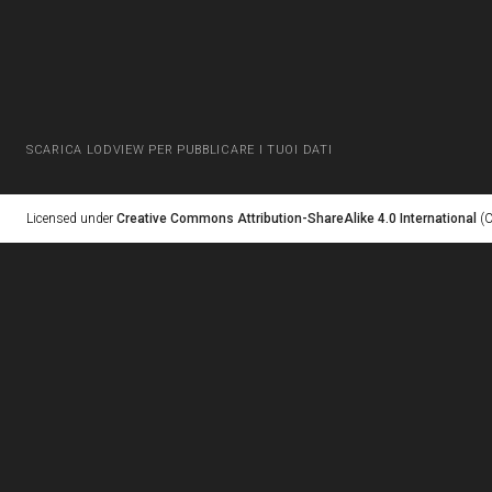
SCARICA LODVIEW PER PUBBLICARE I TUOI DATI
Licensed under
Creative Commons Attribution-ShareAlike 4.0 International
(C