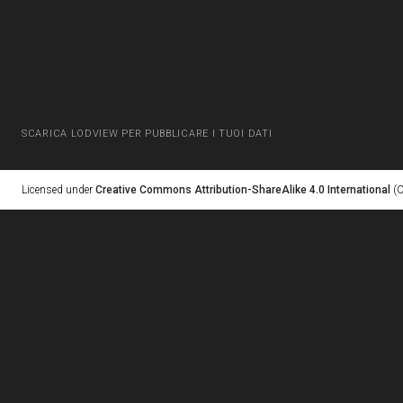
SCARICA LODVIEW PER PUBBLICARE I TUOI DATI
Licensed under
Creative Commons Attribution-ShareAlike 4.0 International
(C