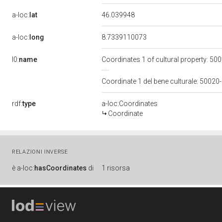
a-loc:
lat
46.039948
a-loc:
long
8.7339110073
l0:
name
Coordinates 1 of cultural property: 
Coordinate 1 del bene culturale: 500
rdf:
type
a-loc:Coordinates
Coordinate
RELAZIONI INVERSE
è
a-loc:
hasCoordinates
di
1 risorsa