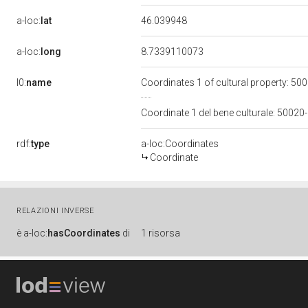
a-loc:
lat
46.039948
a-loc:
long
8.7339110073
l0:
name
Coordinates 1 of cultural property: 
Coordinate 1 del bene culturale: 500
rdf:
type
a-loc:Coordinates
Coordinate
RELAZIONI INVERSE
è
a-loc:
hasCoordinates
di
1 risorsa