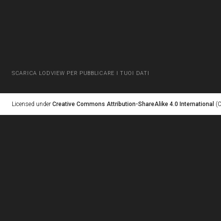
SCARICA LODVIEW PER PUBBLICARE I TUOI DATI
Licensed under
Creative Commons Attribution-ShareAlike 4.0 International
(C