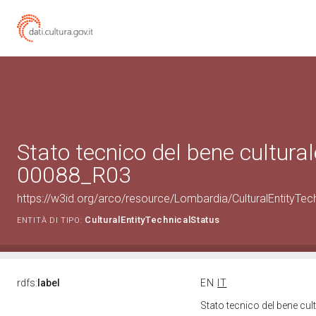
Stato tecnico del bene cultura
00088_R03
https://w3id.org/arco/resource/Lombardia/CulturalEntityT
CulturalEntityTechnicalStatus
ENTITÀ DI TIPO:
rdfs:
label
EN
IT
Stato tecnico del bene c