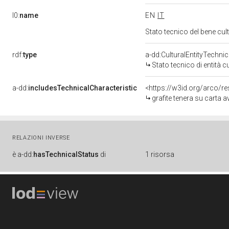
l0:
name
EN
IT
Stato tecnico del bene c
rdf:
type
a-dd:CulturalEntityTechni
Stato tecnico di entità c
a-dd:
includesTechnicalCharacteristic
<https://w3id.org/arco/re
grafite tenera su carta a
RELAZIONI INVERSE
è
a-dd:
hasTechnicalStatus
di
1 risorsa