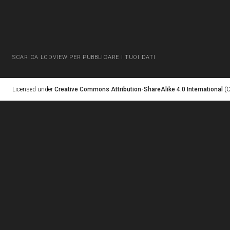
SCARICA LODVIEW PER PUBBLICARE I TUOI DATI
Licensed under
Creative Commons Attribution-ShareAlike 4.0 International
(C