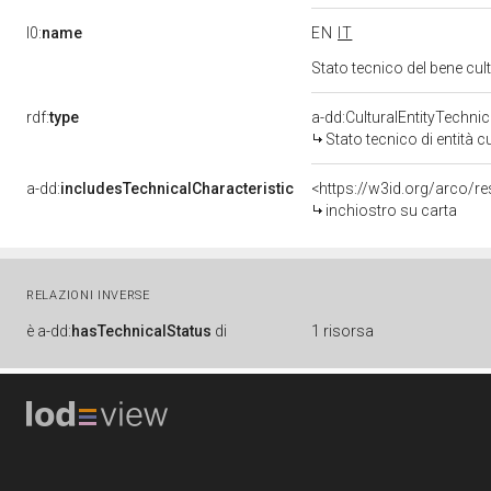
l0:
name
EN
IT
Stato tecnico del bene c
rdf:
type
a-dd:CulturalEntityTechni
Stato tecnico di entità c
a-dd:
includesTechnicalCharacteristic
<https://w3id.org/arco/r
inchiostro su carta
RELAZIONI INVERSE
è
a-dd:
hasTechnicalStatus
di
1 risorsa