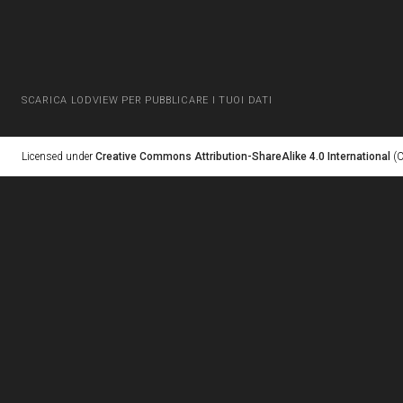
SCARICA LODVIEW PER PUBBLICARE I TUOI DATI
Licensed under
Creative Commons Attribution-ShareAlike 4.0 International
(C