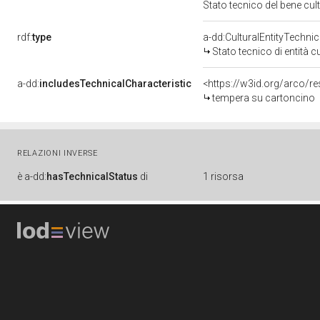
Stato tecnico del bene c
rdf:
type
a-dd:CulturalEntityTechni
Stato tecnico di entità c
a-dd:
includesTechnicalCharacteristic
<https://w3id.org/arco/r
tempera su cartoncino
RELAZIONI INVERSE
è
a-dd:
hasTechnicalStatus
di
1 risorsa