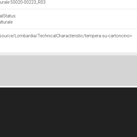
ulturale 50020-00223_R03
calStatus
ulturale
esource/Lombardia/TechnicalCharacteristic/tempera-su-cartoncino>