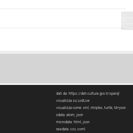
dati da:
https://dati.cultura.gov.it/sparql
visualizza su LodLive
visualizza come:
xml
,
ntriples
,
turtle
,
ld+json
odata:
atom
,
json
microdata:
html
,
json
rawdata:
csv
,
cxml