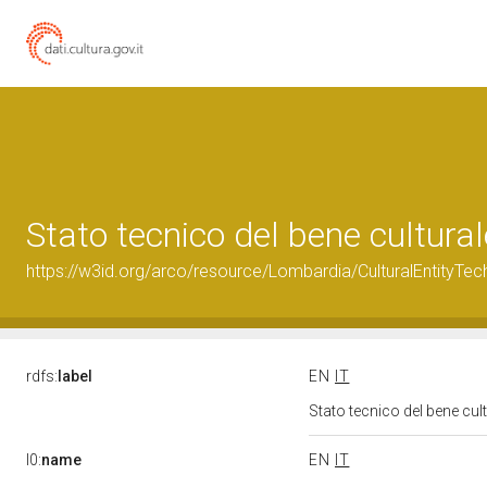
Stato tecnico del bene cultu
https://w3id.org/arco/resource/Lombardia/CulturalEntityT
rdfs:
label
EN
IT
Stato tecnico del bene c
l0:
name
EN
IT