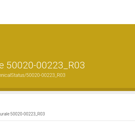
rale 50020-00223_R03
echnicalStatus/50020-00223_R03
ulturale 50020-00223_R03