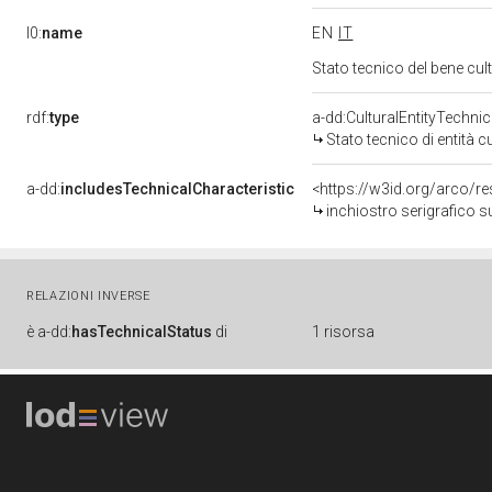
l0:
name
EN
IT
Stato tecnico del bene c
rdf:
type
a-dd:CulturalEntityTechni
Stato tecnico di entità c
a-dd:
includesTechnicalCharacteristic
inchiostro serigrafico 
RELAZIONI INVERSE
è
a-dd:
hasTechnicalStatus
di
1 risorsa