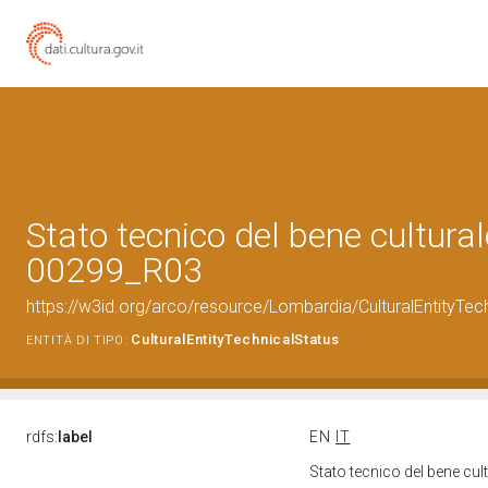
Stato tecnico del bene cultura
00299_R03
https://w3id.org/arco/resource/Lombardia/CulturalEntityT
CulturalEntityTechnicalStatus
ENTITÀ DI TIPO:
rdfs:
label
EN
IT
Stato tecnico del bene c