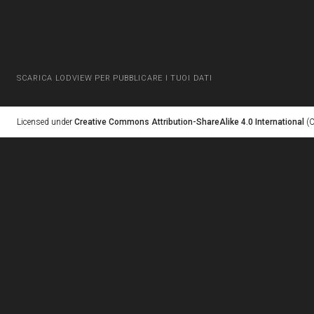
SCARICA LODVIEW PER PUBBLICARE I TUOI DATI
Licensed under
Creative Commons Attribution-ShareAlike 4.0 International
(C