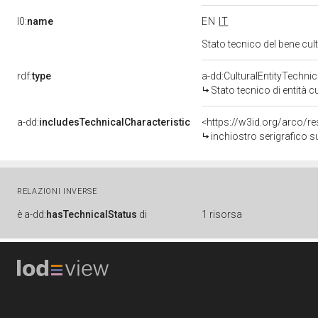
l0:
name
EN
IT
Stato tecnico del bene c
rdf:
type
a-dd:CulturalEntityTechni
Stato tecnico di entità c
a-dd:
includesTechnicalCharacteristic
inchiostro serigrafico 
RELAZIONI INVERSE
è
a-dd:
hasTechnicalStatus
di
1 risorsa