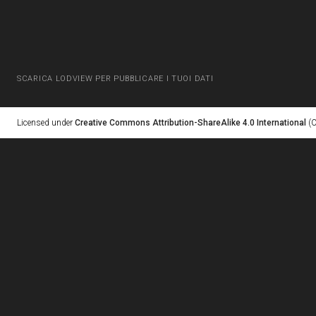
SCARICA LODVIEW PER PUBBLICARE I TUOI DATI
Licensed under
Creative Commons Attribution-ShareAlike 4.0 International
(C