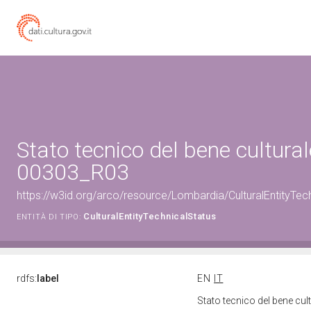
Stato tecnico del bene cultura
00303_R03
https://w3id.org/arco/resource/Lombardia/CulturalEntityT
CulturalEntityTechnicalStatus
ENTITÀ DI TIPO:
rdfs:
label
EN
IT
Stato tecnico del bene c