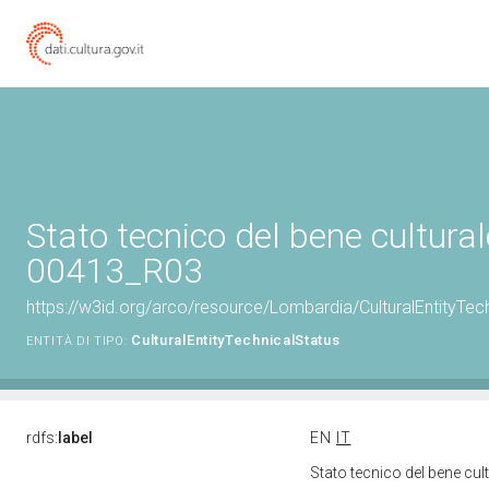
Stato tecnico del bene cultura
00413_R03
https://w3id.org/arco/resource/Lombardia/CulturalEntityT
CulturalEntityTechnicalStatus
ENTITÀ DI TIPO:
rdfs:
label
EN
IT
Stato tecnico del bene c