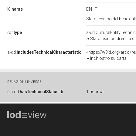
l0:
name
EN
IT
Stato tecnico del bene c
rdf:
type
a-dd:CulturalEntityTechni
Stato tecnico di entità c
a-dd:
includesTechnicalCharacteristic
<https://w3id.org/arco/r
inchiostro su carta
RELAZIONI INVERSE
è
a-dd:
hasTechnicalStatus
di
1 risorsa