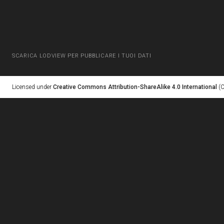
SCARICA LODVIEW PER PUBBLICARE I TUOI DATI
Licensed under
Creative Commons Attribution-ShareAlike 4.0 International
(C