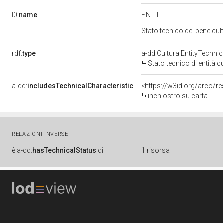
l0:
name
EN
IT
Stato tecnico del bene c
rdf:
type
a-dd:CulturalEntityTechni
Stato tecnico di entità c
a-dd:
includesTechnicalCharacteristic
<https://w3id.org/arco/r
inchiostro su carta
RELAZIONI INVERSE
è
a-dd:
hasTechnicalStatus
di
1 risorsa