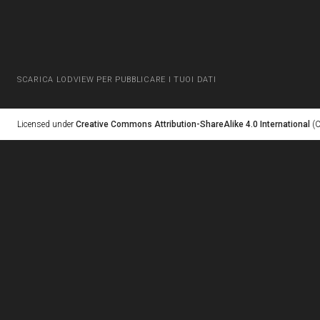
SCARICA LODVIEW PER PUBBLICARE I TUOI DATI
Licensed under
Creative Commons Attribution-ShareAlike 4.0 International
(C