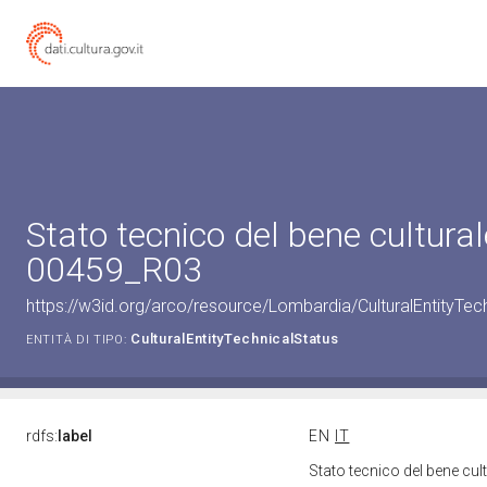
Stato tecnico del bene cultura
00459_R03
https://w3id.org/arco/resource/Lombardia/CulturalEntityT
CulturalEntityTechnicalStatus
ENTITÀ DI TIPO:
rdfs:
label
EN
IT
Stato tecnico del bene c