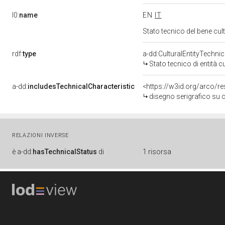
l0:
name
EN
IT
Stato tecnico del bene c
rdf:
type
a-dd:CulturalEntityTechni
Stato tecnico di entità c
a-dd:
includesTechnicalCharacteristic
<https://w3id.org/arco/r
disegno serigrafico su 
RELAZIONI INVERSE
è
a-dd:
hasTechnicalStatus
di
1 risorsa