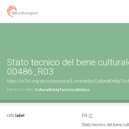
Stato tecnico del bene cultura
00486_R03
https://w3id.org/arco/resource/Lombardia/CulturalEntityT
CulturalEntityTechnicalStatus
ENTITÀ DI TIPO:
rdfs:
label
EN
IT
Stato tecnico del bene c