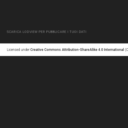
SCARICA LODVIEW PER PUBBLICARE I TUOI DATI
Licensed under
Creative Commons Attribution-ShareAlike 4.0 International
(C