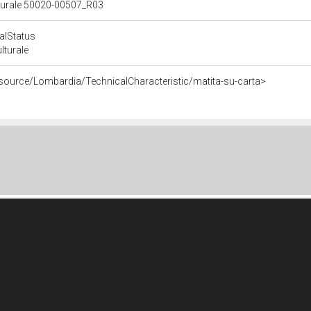
ulturale 50020-00507_R03
calStatus
ulturale
esource/Lombardia/TechnicalCharacteristic/matita-su-carta>