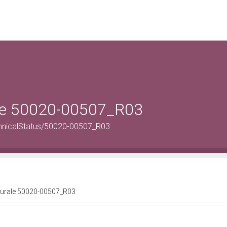
rale 50020-00507_R03
echnicalStatus/50020-00507_R03
ulturale 50020-00507_R03