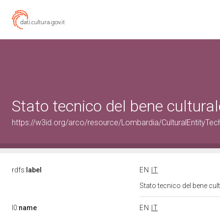
Stato tecnico del bene cultu
https://w3id.org/arco/resource/Lombardia/CulturalEntityT
rdfs:
label
EN
IT
Stato tecnico del bene c
l0:
name
EN
IT