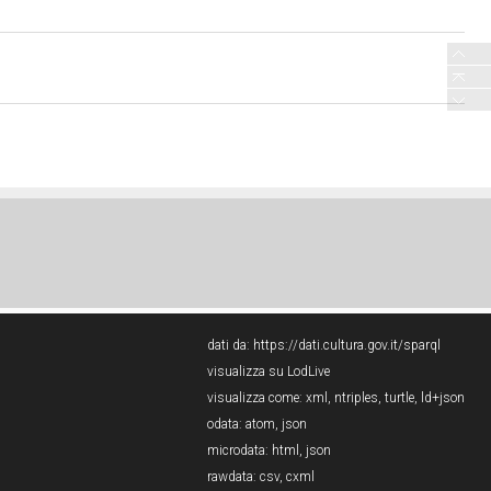
dati da:
https://dati.cultura.gov.it/sparql
visualizza su LodLive
visualizza come:
xml
,
ntriples
,
turtle
,
ld+json
odata:
atom
,
json
microdata:
html
,
json
rawdata:
csv
,
cxml