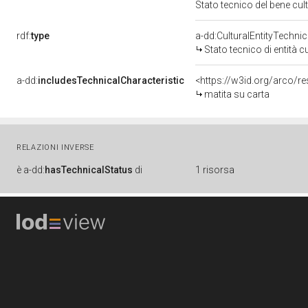
Stato tecnico del bene c
rdf:
type
a-dd:CulturalEntityTechni
Stato tecnico di entità c
a-dd:
includesTechnicalCharacteristic
<https://w3id.org/arco/r
matita su carta
RELAZIONI INVERSE
è
a-dd:
hasTechnicalStatus
di
1 risorsa