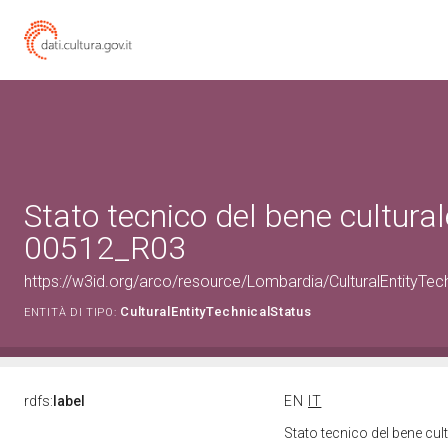
Stato tecnico del bene cultura
00512_R03
https://w3id.org/arco/resource/Lombardia/CulturalEntityT
CulturalEntityTechnicalStatus
ENTITÀ DI TIPO:
rdfs:
label
EN
IT
Stato tecnico del bene c