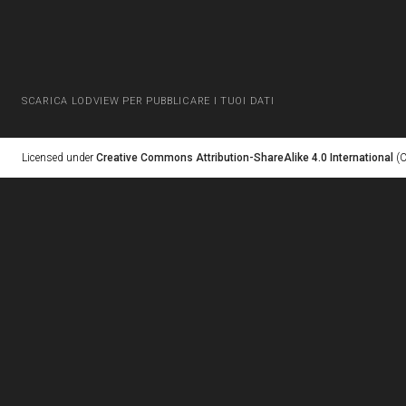
SCARICA LODVIEW PER PUBBLICARE I TUOI DATI
Licensed under
Creative Commons Attribution-ShareAlike 4.0 International
(C