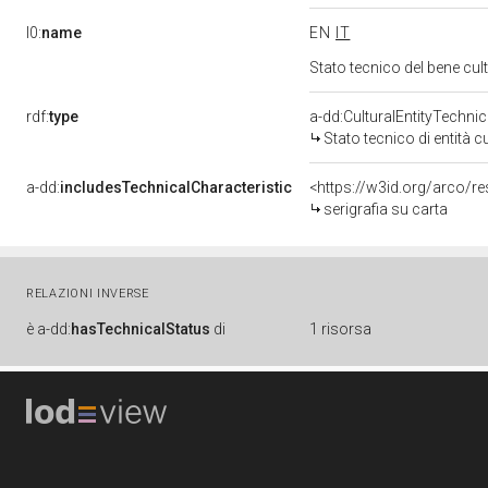
l0:
name
EN
IT
Stato tecnico del bene c
rdf:
type
a-dd:CulturalEntityTechni
Stato tecnico di entità c
a-dd:
includesTechnicalCharacteristic
<https://w3id.org/arco/r
serigrafia su carta
RELAZIONI INVERSE
è
a-dd:
hasTechnicalStatus
di
1 risorsa