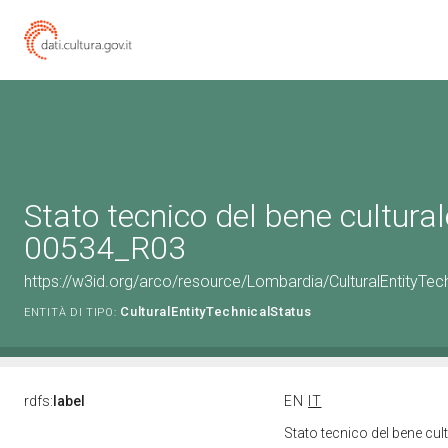
Stato tecnico del bene cultura
00534_R03
https://w3id.org/arco/resource/Lombardia/CulturalEntityT
CulturalEntityTechnicalStatus
ENTITÀ DI TIPO:
rdfs:
label
EN
IT
Stato tecnico del bene c