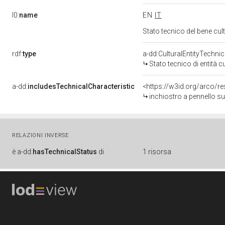
l0:
name
EN
IT
Stato tecnico del bene c
rdf:
type
a-dd:CulturalEntityTechni
Stato tecnico di entità c
a-dd:
includesTechnicalCharacteristic
<https://w3id.org/arco/r
inchiostro a pennello su
RELAZIONI INVERSE
è
a-dd:
hasTechnicalStatus
di
1 risorsa