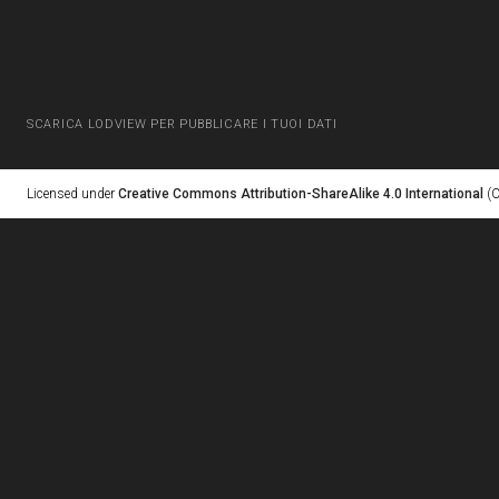
SCARICA LODVIEW PER PUBBLICARE I TUOI DATI
Licensed under
Creative Commons Attribution-ShareAlike 4.0 International
(C