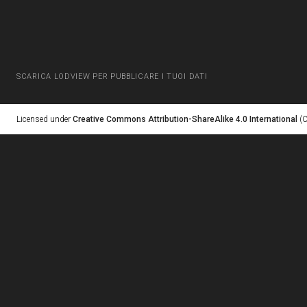
SCARICA LODVIEW PER PUBBLICARE I TUOI DATI
Licensed under
Creative Commons Attribution-ShareAlike 4.0 International
(C