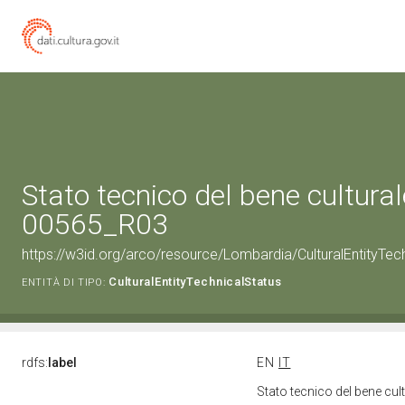
Stato tecnico del bene cultura
00565_R03
https://w3id.org/arco/resource/Lombardia/CulturalEntityT
CulturalEntityTechnicalStatus
ENTITÀ DI TIPO:
rdfs:
label
EN
IT
Stato tecnico del bene c