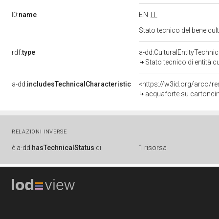
l0:
name
EN
IT
Stato tecnico del bene c
rdf:
type
a-dd:CulturalEntityTechni
Stato tecnico di entità c
a-dd:
includesTechnicalCharacteristic
<https://w3id.org/arco/r
acquaforte su cartonci
RELAZIONI INVERSE
è
a-dd:
hasTechnicalStatus
di
1 risorsa