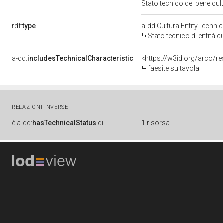
Stato tecnico del bene c
rdf:
type
a-dd:CulturalEntityTechni
Stato tecnico di entità c
a-dd:
includesTechnicalCharacteristic
<https://w3id.org/arco/r
faesite su tavola
RELAZIONI INVERSE
è
a-dd:
hasTechnicalStatus
di
1 risorsa