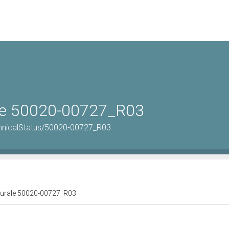
rale 50020-00727_R03
echnicalStatus/50020-00727_R03
ulturale 50020-00727_R03