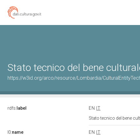
Stato tecnico del bene cultu
https://w3id.org/arco/resource/Lombardia/CulturalEntityT
rdfs:
label
EN
IT
Stato tecnico del bene c
l0:
name
EN
IT