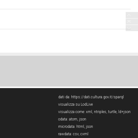
dati da:
https://dati.cultura.gov.it/sparql
visualizza su LodLive
visualizza come:
xml
,
ntriples
,
turtle
,
ld+json
odata:
atom
,
json
microdata:
html
,
json
rawdata:
csv
,
cxml