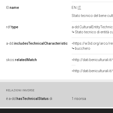
l0:
name
EN
IT
Stato tecnico del bene c
rdf:
type
a-dd:CulturalEntityTechni
Stato tecnico di entità c
a-dd:
includesTechnicalCharacteristic
<https://w3id.org/arco/r
bucchero
skos:
relatedMatch
<http://dati.beniculturali
<http://dati.beniculturali
RELAZIONI INVERSE
è
a-dd:
hasTechnicalStatus
di
1 risorsa