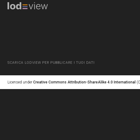
SCARICA LODVIEW PER PUBBLICARE I TUOI DATI
Licensed under
Creative Commons Attribution-ShareAlike 4.0 International
(C