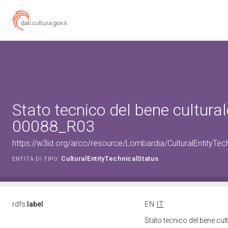
Stato tecnico del bene cultura
00088_R03
https://w3id.org/arco/resource/Lombardia/CulturalEntityT
CulturalEntityTechnicalStatus
ENTITÀ DI TIPO:
rdfs:
label
EN
IT
Stato tecnico del bene c