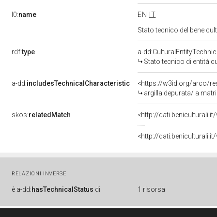
l0:
name
EN
IT
Stato tecnico del bene c
rdf:
type
a-dd:CulturalEntityTechni
Stato tecnico di entità c
a-dd:
includesTechnicalCharacteristic
<https://w3id.org/arco/r
argilla depurata/ a matr
skos:
relatedMatch
<http://dati.beniculturali
<http://dati.beniculturali
RELAZIONI INVERSE
è
a-dd:
hasTechnicalStatus
di
1 risorsa