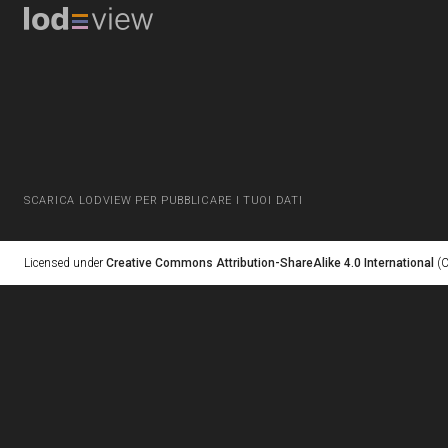
SCARICA LODVIEW PER PUBBLICARE I TUOI DATI
Licensed under
Creative Commons Attribution-ShareAlike 4.0 International
(C