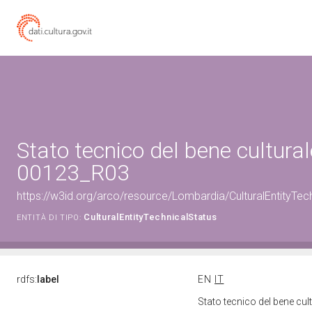
Stato tecnico del bene cultura
00123_R03
https://w3id.org/arco/resource/Lombardia/CulturalEntityT
CulturalEntityTechnicalStatus
ENTITÀ DI TIPO:
rdfs:
label
EN
IT
Stato tecnico del bene c